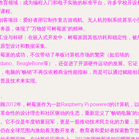
教育领域
：成为编程入门和电子实验的标准平台，许多学校开设
关课程。
创客项目
：爱好者用它制作复古游戏机、无人机控制系统甚至小
务器，体现了“万物皆可树莓派”的精神。
工业与科研
：在嵌入式开发中，树莓派因其低功耗和稳定性，被
于原型设计和数据采集。
树莓派的成功，不仅带动了单板计算机市场的繁荣（如后续的
rduino、BeagleBone等），还促进了开源硬件运动的发展。它证
明，电脑的“畅销”不再仅依赖商业性能指标，而是可以通过赋能创
和普及技术来实现。
四、
顾2012年，树莓派作为一款Raspberry Pi powered的计算机，
其革命性的设计理念和社区驱动的生态，重新定义了“畅销电脑”的
义。它不仅是年度销量冠军，更是一股推动技术民主化的力量，
今仍在全球范围内激励着无数开发者、教育者和爱好者探索数字