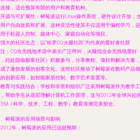
网连接，适合预算有限的用户和教育机构。
.
开源与可扩展性
：树莓派运行Linux操作系统，硬件设计开放，
许用户自由改装和扩展。这种灵活性使其不仅适用于编程学习，
能用于机器人控制、媒体中心、家庭自动化等项目。
.
强大的社区生态
：以“哈罗CQ火腿社区”为代表的爱好者社群
（注：CQ在无线电术语中表示广泛呼叫，火腿指业余无线电爱好
者，此处隐喻极客社区）积极参与，分享教程、项目和解决方案
形成了蓬勃发展的创客文化。这些社区推动了树莓派在数码产品
域的创新应用，如智能家居控制、数字艺术装置等。
.
教育与实践结合
：学校和非营利组织广泛采用树莓派作为教学
具，帮助学生从底层理解计算机工作原理，这与2012年全球兴起
STEM（科学、技术、工程、数学）教育浪潮完美契合。
三、树莓派的应用场景与影响
2012年，树莓派的应用已远超预期：