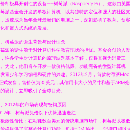
价却极具开创性的设备——树莓派（Raspberry Pi）。这款由英
树莓派基金会开发的单板计算机，以其独特的定位和强大的社区
持，迅速成为当年全球最畅销的电脑之一，深刻影响了教育、创
文化和嵌入式系统的发展。
一、树莓派的诞生背景与设计理念
树莓派的诞生源于对计算机科学教育现状的担忧。基金会创始人
现，许多学生对计算机的原理缺乏基本了解，仅将其视为消费工
具。为此，他们旨在开发一款价格低廉、功能完备的微型计算机
发青少年学习编程和硬件的兴趣。2012年2月，首款树莓派Mode
正式发售，售价仅为35美元，其信用卡大小的尺寸和基于ARM处
器的设计，立即吸引了全球目光。
、2012年的市场表现与畅销原因
012年，树莓派凭借以下优势迅速走红：
.
极致性价比
：在动辄数百美元的传统电脑市场中，树莓派以极
价格提供了完整的计算机功能，包括HDMI输出、USB接口和以